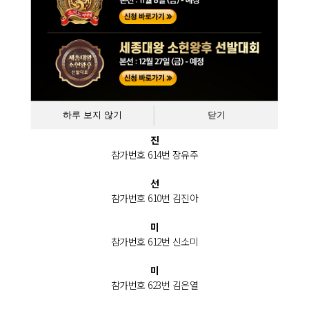
참가번호 402번 박미영
국민투표상
참가번호 402번 박미영
송아리 부문
하루 보지 않기
닫기
진
참가번호 614번 장유주
선
참가번호 610번 김진아
미
참가번호 612번 신소미
미
참가번호 623번 김은열