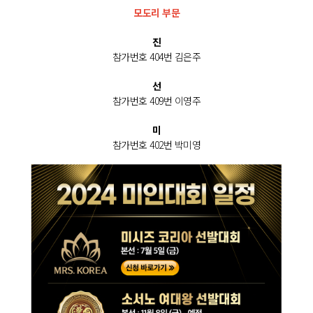
모도리 부문
진
참가번호 404번 김은주
선
참가번호 409번 이영주
미
참가번호 402번 박미영
미
참가번호 408번 유재연
최우수상
참가번호 401번 임소영
우수상
참가번호 411번 김임엽
엑소리젠 인플루언서상