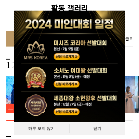
활동 갤러리
미스그랜드코리아
미스로얄코리아
미스글로벌
2023
1
하루 보지 않기
닫기