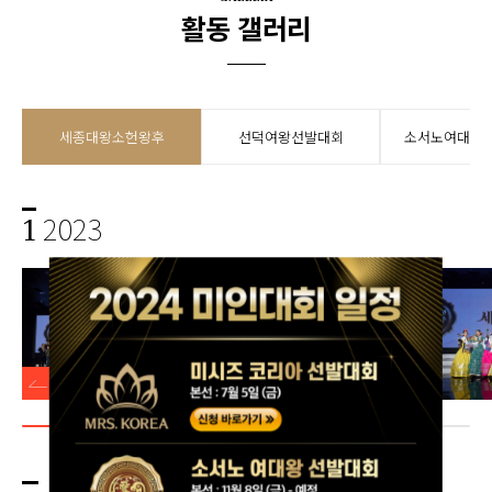
활동 갤러리
세종대왕소헌왕후
선덕여왕선발대회
소서노여대왕
2023
1