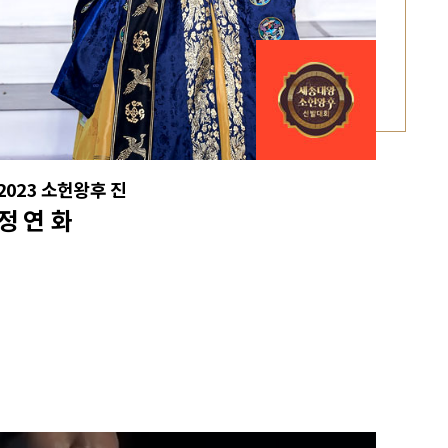
2023 소헌왕후 진
정 연 화