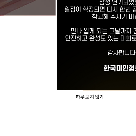
세종대왕 소헌왕후
하루 보지 않기