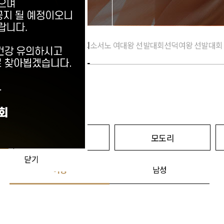
세종대왕 소헌왕후 선발대회
소서노 여대왕 선발대회
선덕여왕 선발대회
송아리
모도리
닫기
여성
남성